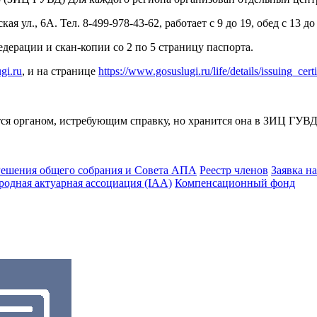
 ул., 6А. Тел. 8-499-978-43-62, работает с 9 до 19, обед с 13 до 
дерации и скан-копии со 2 по 5 страницу паспорта.
gi.ru
, и на странице
https://www.gosuslugi.ru/life/details/issuing_cert
тся органом, истребующим справку, но хранится она в ЗИЦ ГУВД
ешения общего собрания и Совета АПА
Реестр членов
Заявка н
одная актуарная ассоциация (IAA)
Компенсационный фонд