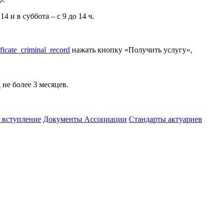
14 и в суббота – с 9 до 14 ч.
ificate_criminal_record
нажать кнопку «Получить услугу»,
 не более 3 месяцев.
а вступление
Документы Ассоциации
Стандарты актуариев