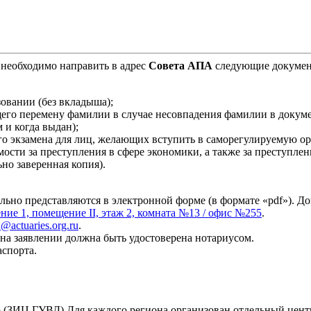
необходимо направить в адрес
Совета АПА
следующие докуме
овании (без вкладыша);
его перемену фамилии в случае несовпадения фамилии в докуме
м и когда выдан);
о экзамена для лиц, желающих вступить в саморегулируемую ор
ости за преступления в сфере экономики, а также за преступлен
но заверенная копия).
льно представляются в электронной форме (в формате «pdf»). 
ение 1, помещение II, этаж 2, комната №13 / офис №255
.
2@actuaries.org.ru
.
а на заявлении должна быть удостоверена нотариусом.
аспорта.
 (ЗИЦ ГУВД) Для каждого региона организован отдельный цент