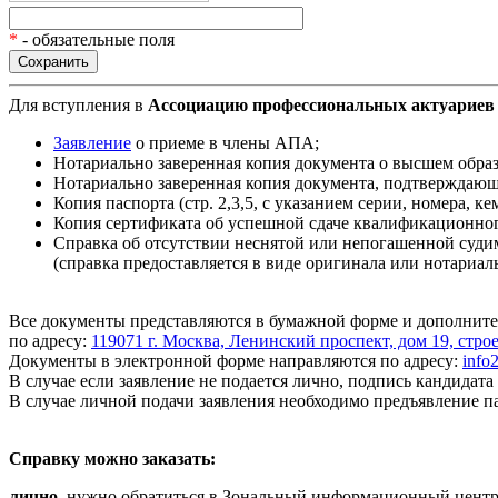
*
- обязательные поля
Для вступления в
Ассоциацию профессиональных актуариев
Заявление
о приеме в члены АПА;
Нотариально заверенная копия документа о высшем образ
Нотариально заверенная копия документа, подтверждающ
Копия паспорта (стр. 2,3,5, с указанием серии, номера, ке
Копия сертификата об успешной сдаче квалификационног
Справка об отсутствии неснятой или непогашенной судим
(справка предоставляется в виде оригинала или нотариаль
Все документы представляются в бумажной форме и дополните
по адресу:
119071 г. Москва, Ленинский проспект, дом 19, стро
Документы в электронной форме направляются по адресу:
info
В случае если заявление не подается лично, подпись кандидат
В случае личной подачи заявления необходимо предъявление п
Справку можно заказать:
лично
, нужно обратиться в Зональный информационный центр