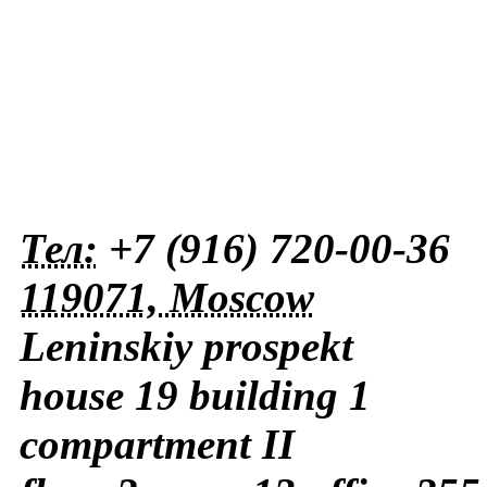
Тел:
+7 (916) 720-00-
119071, Moscow
Leninskiy prospekt
house 19 building 1
compartment II